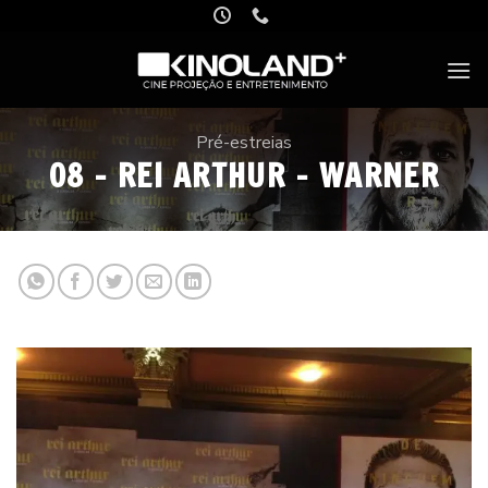
Skip
to
content
Pré-estreias
08 – REI ARTHUR – WARNER