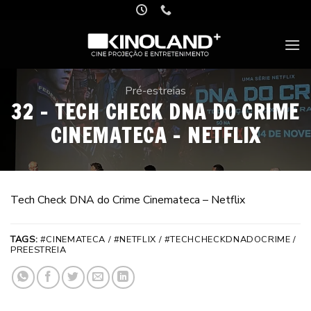
Skip
to
content
Pré-estreias
32 – TECH CHECK DNA DO CRIME
CINEMATECA – NETFLIX
Tech Check DNA do Crime Cinemateca – Netflix
TAGS:
#CINEMATECA / #NETFLIX / #TECHCHECKDNADOCRIME /
PREESTREIA