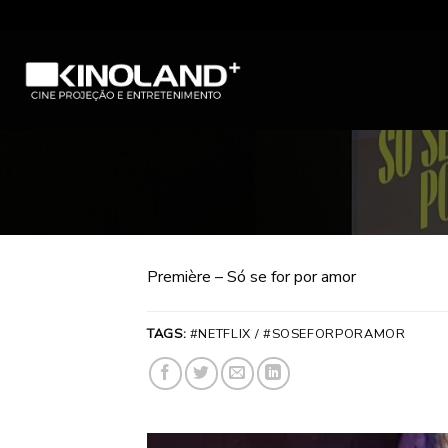
Skip
to
content
Première – Só se for por amor
TAGS:
#NETFLIX / #SOSEFORPORAMOR