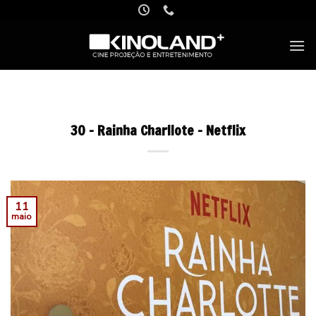
Skip
to
content
30 – Rainha Charllote – Netflix
11
maio