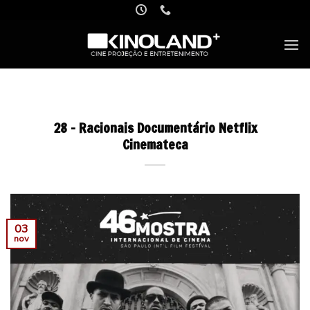
Skip
to
content
28 – Racionais Documentário Netflix
Cinemateca
03
nov